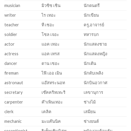
musician
มิวซิซ เชิน
นักดนดรี
writer
ไร เทอะ
นักเขียน
teacher
ที เชอะ
ครู,อาจารย์
soldier
โซล เจอะ
ทหารบก
actor
แอค เทอะ
นักแสดงชาย
actress
แอค เทรส
นักแสดงหญิง
dancer
ดาน เซอะ
นักเต้น
fireman
ไฟ๊ เออ เมิน
นักดับเพลิง
astronaut
แอ๊สทระนอท
นักบินอวกาศ
secretary
เซ๊คคริทเทะริ
เลขานุการ
carpenter
ค๊าเพินเทอะ
ช่างไม้
clerk
เคลิค
เสมียน
mechanic
มะแค๊นนิค
ช่างยนต์
receptionist
ริเซ็พเชินนิสท
พนักงานต้อนรับ