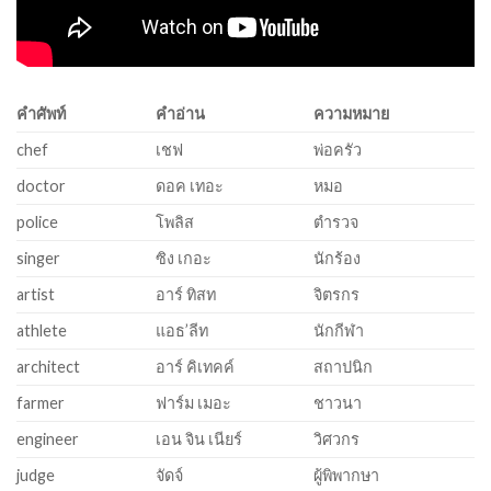
คำศัพท์
คำอ่าน
ความหมาย
chef
เชฟ
พ่อครัว
doctor
ดอค เทอะ
หมอ
police
โพลิส
ตำรวจ
singer
ซิง เกอะ
นักร้อง
artist
อาร์ ทิสท
จิตรกร
athlete
แอธ’ลีท
นักกีฬา
architect
อาร์ คิเทคค์
สถาปนิก
farmer
ฟาร์ม เมอะ
ชาวนา
engineer
เอน จิน เนียร์
วิศวกร
judge
จัดจ์
ผู้พิพากษา