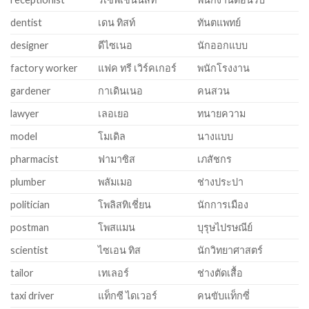
dentist
เดน ทิสท์
ทันตแพทย์
designer
ดีไซเนอ
นักออกแบบ
factory worker
แฟค ทรี เวิร์คเกอร์
พนักโรงงาน
gardener
กาเดินเนอ
คนสวน
lawyer
เลอเยอ
ทนายความ
model
โมเดิล
นางแบบ
pharmacist
ฟามาซิส
เภสัชกร
plumber
พลัมเมอ
ช่างประปา
politician
โพลิสทิเชี่ยน
นักการเมือง
postman
โพสแมน
บุรุษไปรษณีย์
scientist
ไซเอน ทิส
นักวิทยาศาสตร์
tailor
เทเลอร์
ช่างตัดเสื้อ
taxi driver
แท็กซี ไดเวอร์
คนขับแท็กซี่