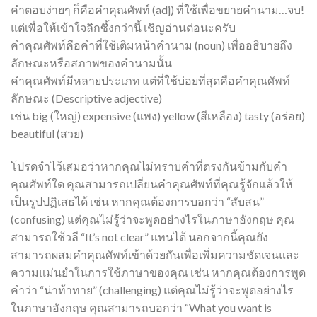
คำตอบง่ายๆ ก็คือคำคุณศัพท์ (adj) ที่ใช้เพื่อขยายคำนาม…จบ!
แต่เพื่อให้เข้าใจลึกซึ้งกว่านี้ เชิญอ่านต่อนะครับ
คำคุณศัพท์คือคำที่ใช้เติมหน้าคำนาม (noun) เพื่ออธิบายถึง
ลักษณะหรือสภาพของคำนามนั้น
คำคุณศัพท์มีหลายประเภท แต่ที่ใช้บ่อยที่สุดคือคำคุณศัพท์
ลักษณะ (Descriptive adjective)
เช่น big (ใหญ่) expensive (แพง) yellow (สีเหลือง) tasty (อร่อย)
beautiful (สวย)
โปรดจำไว้เสมอว่าหากคุณไม่ทราบคำที่ตรงกันข้ามกับคำ
คุณศัพท์ใด คุณสามารถเปลี่ยนคำคุณศัพท์ที่คุณรู้จักแล้วให้
เป็นรูปปฏิเสธได้ เช่น หากคุณต้องการบอกว่า “สับสน”
(confusing) แต่คุณไม่รู้ว่าจะพูดอย่างไรในภาษาอังกฤษ คุณ
สามารถใช้วลี “It’s not clear” แทนได้ นอกจากนี้คุณยัง
สามารถผสมคำคุณศัพท์เข้าด้วยกันเพื่อเพิ่มความชัดเจนและ
ความแม่นยำในการใช้ภาษาของคุณ เช่น หากคุณต้องการพูด
คำว่า “น่าท้าทาย” (challenging) แต่คุณไม่รู้ว่าจะพูดอย่างไร
ในภาษาอังกฤษ คุณสามารถบอกว่า “What you want is