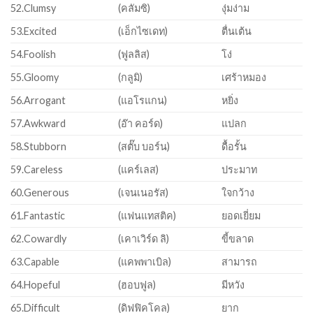
52.Clumsy
(คลัมซิ)
งุ่มง่าม
53.Excited
(เอ็กไซเดท)
ตื่นเต้น
54.Foolish
(ฟูลลิส)
โง่
55.Gloomy
(กลูมิ)
เศร้าหมอง
56.Arrogant
(แอโรแกน)
หยิ่ง
57.Awkward
(อ๊า คอร์ด)
แปลก
58.Stubborn
(สตั๊บ บอร์น)
ดื้อรั้น
59.Careless
(แคร์เลส)
ประมาท
60.Generous
(เจนเนอรัส)
ใจกว้าง
61.Fantastic
(แฟนแทสติค)
ยอดเยี่ยม
62.Cowardly
(เคาเวิร์ด ลิ)
ขี้ขลาด
63.Capable
(แคพพาเบิล)
สามารถ
64.Hopeful
(ฮอบฟูล)
มีหวัง
65.Difficult
(ดิฟฟิคโคล)
ยาก