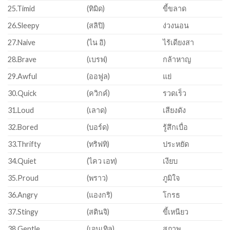
25.Timid
(ทิมิด)
ขี้ขลาด
26.Sleepy
(สลิปิ)
ง่วงนอน
27.Naive
(ไน อิ)
ไร้เดียงสา
28.Brave
(เบรฟ)
กล้าหาญ
29.Awful
(ออฟูล)
แย่
30.Quick
(ควิกค์)
รวดเร็ว
31.Loud
(เลาด)
เสียงดัง
32.Bored
(บอร์ด)
รู้สึกเบื่อ
33.Thrifty
(ทริฟทิ)
ประหยัด
34.Quiet
(ไคว เอท)
เงียบ
35.Proud
(พราว)
ภูมิใจ
36.Angry
(แองกริ)
โกรธ
37.Stingy
(สตินจิ)
ขี้เหนียว
38.Gentle
(เจนเทิล)
สุภาพ