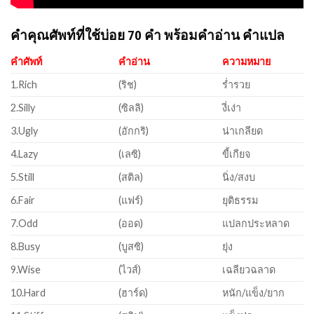
คำคุณศัพท์ที่ใช้บ่อย 70 คำ พร้อมคำอ่าน คำแปล
คำศัพท์
คำอ่าน
ความหมาย
1.Rich
(ริช)
ร่ำรวย
2.Silly
(ซิลลิ)
งี่เง่า
3.Ugly
(อักกริ)
น่าเกลียด
4.Lazy
(เลซิ)
ขี้เกียจ
5.Still
(สติล)
นิ่ง/สงบ
6.Fair
(แฟร์)
ยุติธรรม
7.Odd
(ออด)
แปลกประหลาด
8.Busy
(บูสซิ)
ยุ่ง
9.Wise
(ไวส์)
เฉลียวฉลาด
10.Hard
(ฮาร์ด)
หนัก/แข็ง/ยาก