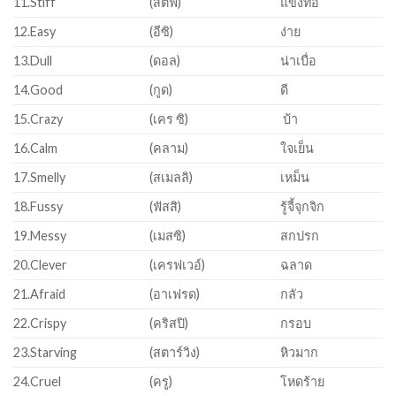
11.Stiff
(สติฟ)
แข็งท่อ
12.Easy
(อีซิ)
ง่าย
13.Dull
(ดอล)
น่าเบื่อ
14.Good
(กูด)
ดี
15.Crazy
(เคร ซิ)
บ้า
16.Calm
(คลาม)
ใจเย็น
17.Smelly
(สเมลลิ)
เหม็น
18.Fussy
(ฟัสสิ)
รู้จี้จุกจิก
19.Messy
(เมสซิ)
สกปรก
20.Clever
(เครฟเวอ์)
ฉลาด
21.Afraid
(อาเฟรด)
กลัว
22.Crispy
(คริสปิ)
กรอบ
23.Starving
(สตาร์วิง)
หิวมาก
24.Cruel
(ครู)
โหดร้าย