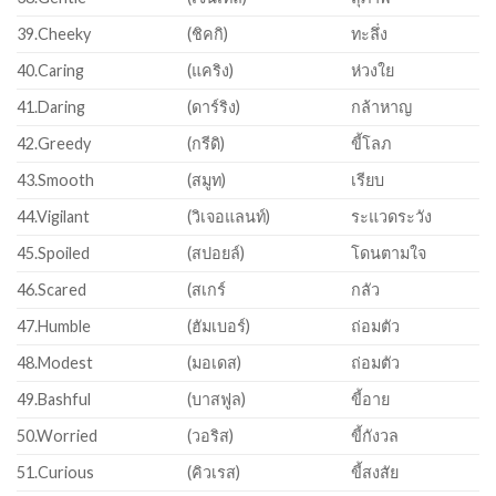
39.Cheeky
(ชิคกิ)
ทะลึ่ง
40.Caring
(แคริง)
ห่วงใย
41.Daring
(ดาร์ริง)
กล้าหาญ
42.Greedy
(กรีดิ)
ขี้โลภ
43.Smooth
(สมูท)
เรียบ
44.Vigilant
(วิเจอแลนท์)
ระแวดระวัง
45.Spoiled
(สปอยล์)
โดนตามใจ
46.Scared
(สเกร์
กลัว
47.Humble
(ฮัมเบอร์)
ถ่อมตัว
48.Modest
(มอเดส)
ถ่อมตัว
49.Bashful
(บาสฟูล)
ขี้อาย
50.Worried
(วอริส)
ขี้กังวล
51.Curious
(คิวเรส)
ขี้สงสัย