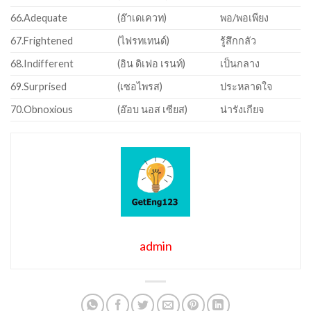
66.Adequate
(อ๊าเดเควท)
พอ/พอเพียง
67.Frightened
(ไฟรทเทนด์)
รู้สึกกลัว
68.Indifferent
(อิน ดิเฟอ เรนท์)
เป็นกลาง
69.Surprised
(เซอไพรส)
ประหลาดใจ
70.Obnoxious
(อ๊อบ นอส เซียส)
น่ารังเกียจ
admin